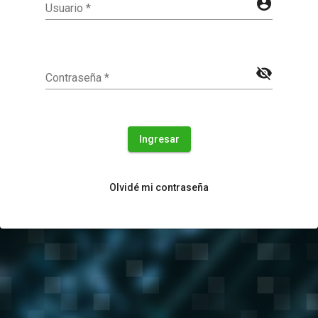
account_circle
Usuario
*
visibility_off
Contraseña
*
Ingresar
Olvidé mi contraseña